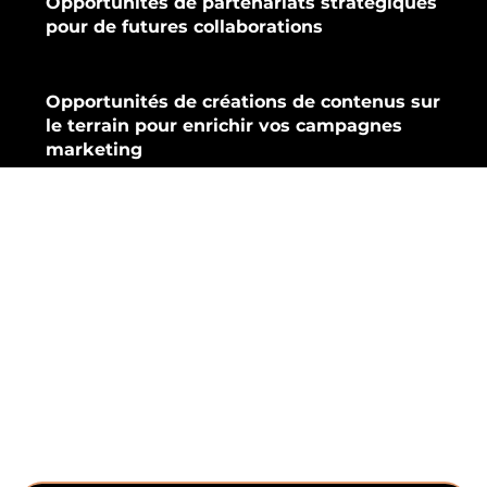
Opportunités de partenariats stratégiques
pour de futures collaborations
Opportunités de créations de contenus sur
le terrain pour enrichir vos campagnes
marketing
YOW vous
accompagne :
Organiser un bon événement nécessite
une planification minutieuse et une
exécution soignée avec une attention
particulière aux détails.
Nous pouvons être à vos côtés sur une,
plusieurs, ou toutes ces différentes étapes :